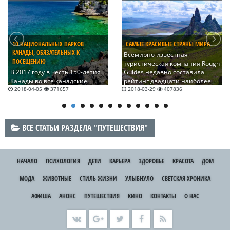
10 НАЦИОНАЛЬНЫХ ПАРКОВ
САМЫЕ КРАСИВЫЕ СТРАНЫ МИРА
КАНАДЫ, ОБЯЗАТЕЛЬНЫХ К
Всемирно известная
ПОСЕЩЕНИЮ
туристическая компания Rough
В 2017 году в честь 150-летия
Guides недавно составила
Канады во все канадские
рейтинг двадцати наиболее
национальные парки
красивых стран мира. Кто же
2018-04-05
371657
2018-03-29
407836
объявлен бесплатный вход по
попал в топ?
предварительно заказанному
пассу. Приготовьтесь к
свежему прохладному воздуху,
ВСЕ СТАТЬИ РАЗДЕЛА "ПУТЕШЕСТВИЯ"
прекрасным видам, богатой
флоре и фауне, а также
хорошему настроению
надолго.
НАЧАЛО
ПСИХОЛОГИЯ
ДЕТИ
КАРЬЕРА
ЗДОРОВЬЕ
КРАСОТА
ДОМ
МОДА
ЖИВОТНЫЕ
СТИЛЬ ЖИЗНИ
УЛЫБНУЛО
СВЕТСКАЯ ХРОНИКА
АФИША
АНОНС
ПУТЕШЕСТВИЯ
КИНО
КОНТАКТЫ
О НАС