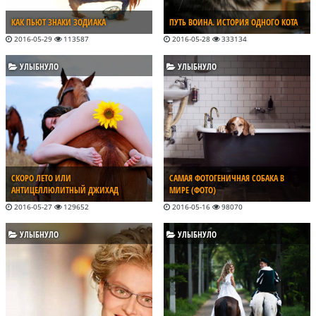
КАК ПЬЮТ ЗНАКИ ЗОДИАКА
ПУТЬ ВОИНА. ИСТОРИЯ ОДНОГО КОТА
2016-05-29
113587
2016-05-28
333134
УЛЫБНУЛО
УЛЫБНУЛО
СКОРО ЛЕТО ИЛИ
САМАЯ ФОТОГЕНИЧНАЯ СОБАКА В
АНТИЦЕЛЛЮЛИТНЫЙ ДЖИХАД
МИРЕ (ФОТО)
2016-05-27
129652
2016-05-16
98070
УЛЫБНУЛО
УЛЫБНУЛО