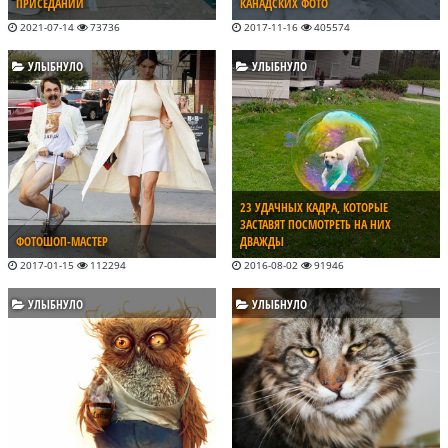
ПРИСЕДАНИЙ
КАНАДСКИХ ФОТО
2021-07-14
73736
2017-11-16
405574
УЛЫБНУЛО
УЛЫБНУЛО
23 УДАЧНЫХ КАДРА, КОТОРЫЕ
ЗАСТАВЯТ ПОСМОТРЕТЬ НА НИХ
ФОТОШОП-МАСТЕР
ДВАЖДЫ
2017-01-15
112294
2016-08-02
91946
УЛЫБНУЛО
УЛЫБНУЛО