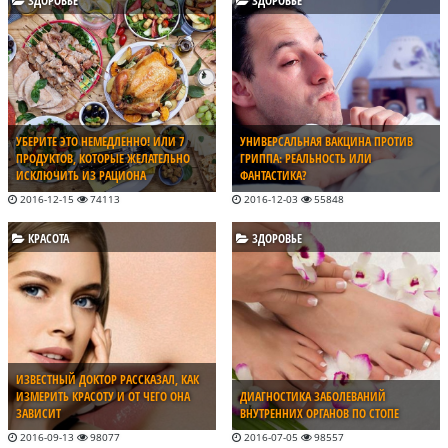
ЗДОРОВЬЕ
ЗДОРОВЬЕ
УБЕРИТЕ ЭТО НЕМЕДЛЕННО! ИЛИ 7
УНИВЕРСАЛЬНАЯ ВАКЦИНА ПРОТИВ
ПРОДУКТОВ, КОТОРЫЕ ЖЕЛАТЕЛЬНО
ГРИППА: РЕАЛЬНОСТЬ ИЛИ
ИСКЛЮЧИТЬ ИЗ РАЦИОНА
ФАНТАСТИКА?
2016-12-15
74113
2016-12-03
55848
КРАСОТА
ЗДОРОВЬЕ
ИЗВЕСТНЫЙ ДОКТОР РАССКАЗАЛ, КАК
ИЗМЕРИТЬ КРАСОТУ И ОТ ЧЕГО ОНА
ДИАГНОСТИКА ЗАБОЛЕВАНИЙ
ЗАВИСИТ
ВНУТРЕННИХ ОРГАНОВ ПО СТОПЕ
2016-09-13
98077
2016-07-05
98557