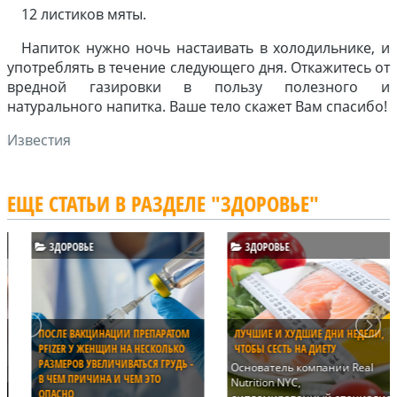
12 листиков мяты.
Напиток нужно ночь настаивать в холодильнике, и
употреблять в течение следующего дня. Откажитесь от
вредной газировки в пользу полезного и
натурального напитка. Ваше тело скажет Вам спасибо!
Известия
ЕЩЕ СТАТЬИ В РАЗДЕЛЕ "ЗДОРОВЬЕ"
ЗДОРОВЬЕ
ЗДОРОВЬЕ
ПОСЛЕ ВАКЦИНАЦИИ ПРЕПАРАТОМ
ЛУЧШИЕ И ХУДШИЕ ДНИ НЕДЕЛИ,
PFIZER У ЖЕНЩИН НА НЕСКОЛЬКО
ЧТОБЫ СЕСТЬ НА ДИЕТУ
РАЗМЕРОВ УВЕЛИЧИВАТЬСЯ ГРУДЬ -
Основатель компании Real
В ЧЕМ ПРИЧИНА И ЧЕМ ЭТО
Nutrition NYC,
ОПАСНО