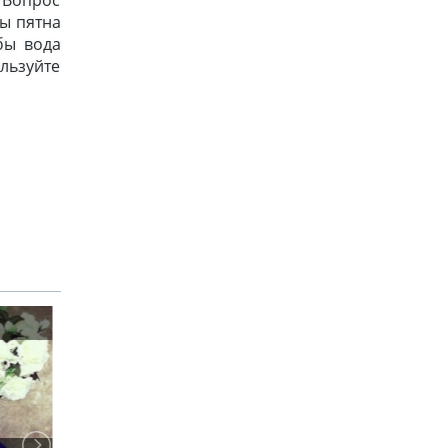
ды пятна
бы вода
ользуйте
МОДА
МОДА