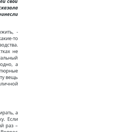
ли свой
сказала
ринесли
жить, -
акие-то
одства.
тках не
уальный
одно, а
кутюрные
эту вещь
риличной
ирать, а
у. Если
ый раз –
 Вопрос