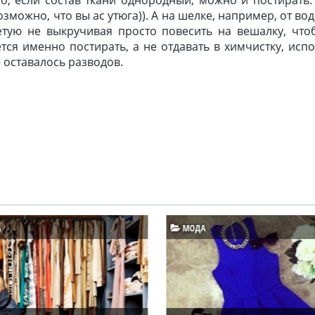
можно, что вы ас утюга)). А на шелке, например, от во
етую не выкручивая просто повесить на вешалку, что
ется именно постирать, а не отдавать в химчистку, исп
 оставалось разводов.
А
МОДА