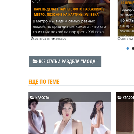
10 ВЕЩЕЙ, КОТОРЫЕ ВИЗУАЛЬНО СТРОЙНЯТ
НА ВСЕ
ВЫХОД
ПАССАЖИРОВ
Гардероб несомненно стоит
VI ВЕКА
формировать под конкретную фигуру.
Уследи
Но есть такие предметы гардероба,
непрос
азных
которые могут стать «универсальной
постоя
ся, что кто-
вакциной» и подчеркнуть красоту
которы
 XVI века.
любой фигуры. Берём на заметку.
7 стил
2017-02-08
128479
2017-0
сезоны
ВСЕ СТАТЬИ РАЗДЕЛА "МОДА"
ЕЩЕ ПО ТЕМЕ
КРАСОТА
КРАСО