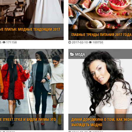
ЫЕ ПЛАТЬЯ: МОДНЫЕ ТЕНДЕНЦИИ 2017
ГЛАВНЫЕ ТРЕНДЫ ПИТАНИЯ 2017 ГОДА
15
171158
2017-02-10
100750
МОДА
Е STREET STYLE И БУДЕМ ЛИ МЫ ЭТО
ДИАНА ДОРОЖКИНА О ТОМ, КАК ЭКО
ВЫГЛЯДЕТЬ МОДНО