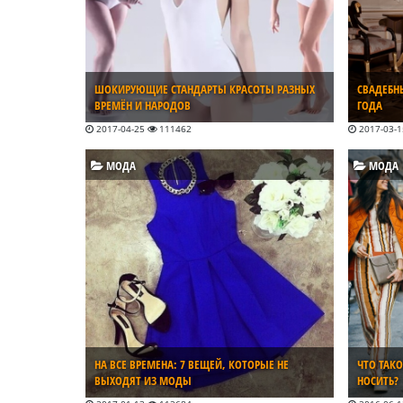
ШОКИРУЮЩИЕ СТАНДАРТЫ КРАСОТЫ РАЗНЫХ
СВАДЕБН
ВРЕМЁН И НАРОДОВ
ГОДА
2017-04-25
111462
2017-03-
МОДА
МОДА
НА ВСЕ ВРЕМЕНА: 7 ВЕЩЕЙ, КОТОРЫЕ НЕ
ЧТО ТАКО
ВЫХОДЯТ ИЗ МОДЫ
НОСИТЬ?