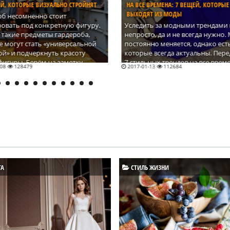
 ВРЕМЕНА: 7 ВЕЩЕЙ, КОТОРЫЕ НЕ
ЯТ ИЗ МОДЫ
ДИЗАЙНЕР АНАСТАСИЯ ИВАНОВА ПРЕ
КОЛЛЕКЦИЮ НА NEW YORK FASHION 
ть за модными трендами порой
то, да и не всегда нужно. Мода
Украинский бренд – в официал
нно меняется, однако есть вещи,
расписании самой престижной
е всегда актуальны. Перед вами
мировой Недели моды
ьных трендов на все времена и
1-13
112684
2016-08-16
91692
.
ТА
СТИЛЬ ЖИЗНИ