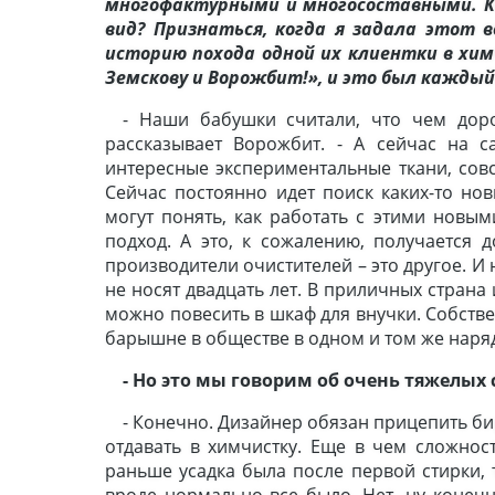
многофактурными и многосоставными. Ка
вид? Признаться, когда я задала этот 
историю похода одной их клиентки в хим
Земскову и Ворожбит!», и это был каждый
- Наши бабушки считали, что чем дор
рассказывает Ворожбит. - А сейчас на с
интересные экспериментальные ткани, сов
Сейчас постоянно идет поиск каких-то нов
могут понять, как работать с этими новы
подход. А это, к сожалению, получается д
производители очистителей – это другое. И
не носят двадцать лет. В приличных страна 
можно повесить в шкаф для внучки. Собств
барышне в обществе в одном и том же наряд
- Но это мы говорим об очень тяжелых
- Конечно. Дизайнер обязан прицепить бирк
отдавать в химчистку. Еще в чем сложнос
раньше усадка была после первой стирки, 
вроде нормально все было. Нет, ну конечн