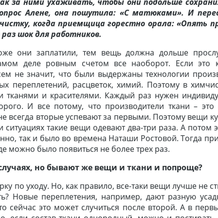
к за ними ухаживать, чтобы они подольше сохрани
вопрос Алене, она пошутила: «С матюками». И пере
чистку, когда приемщица горестно орала: «Опять п
 раз шок для работников.
оже они заплатили, тем вещь должна дольше прослу
амом деле ровным счетом все наоборот. Если это к
сем не значит, что были выдержаны технологии произв
ых переплетений, расцветок, химий. Поэтому в химчис
ми тканями и красителями. Каждый раз нужен индивид
орого. И все потому, что производители ткани – это 
 не всегда вторые успевают за первыми. Поэтому вещи 
и ситуациях такие вещи одевают два-три раза. А потом 
енно, так и было во времена Наташи Ростовой. Тогда п
е можно было появиться не более трех раз.
 случаях, но бывают же вещи и ткани и попроще?
у по уходу. Но, как правило, все-таки вещи лучше не ст
ть? Новые переплетения, например, дают разную усадк
то сейчас это может случиться после второй. А в перв
о, если состав ткани однородный, можно и постирать.