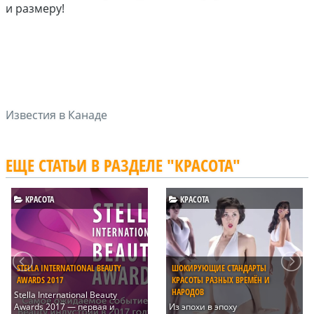
и размеру!
Известия в Канаде
ЕЩЕ СТАТЬИ В РАЗДЕЛЕ "КРАСОТА"
КРАСОТА
КРАСОТА
ATIONAL BEAUTY
ШОКИРУЮЩИЕ СТАНДАРТЫ
КРАСИВЫЕ ТОЖЕ
КРАСОТЫ РАЗНЫХ ВРЕМЁН И
КОТОРЫХ ПОГУ
НАРОДОВ
ational Beauty
Многие хотят
 — первая и
Из эпохи в эпоху
знаменитыми,