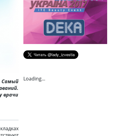
Loading...
. Самый
ований.
у врачи
складках
тствуют