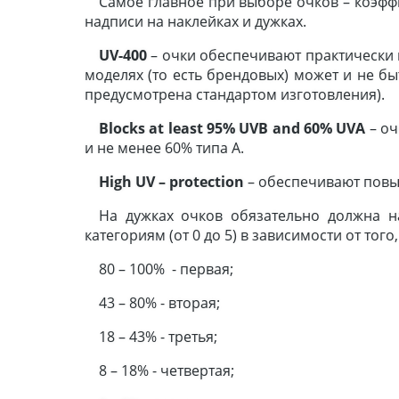
Самое главное при выборе очков – коэфф
надписи на наклейках и дужках.
UV
-400
– очки обеспечивают практически 
моделях (то есть брендовых) может и не бы
предусмотрена стандартом изготовления).
Blocks
at
least
95%
UVB
and
60%
UVA
– оч
и не менее 60% типа А.
High
UV
–
protection
– обеспечивают пов
На дужках очков обязательно должна н
категориям (от 0 до 5) в зависимости от тог
80 – 100% - первая;
43 – 80% - вторая;
18 – 43% - третья;
8 – 18% - четвертая;