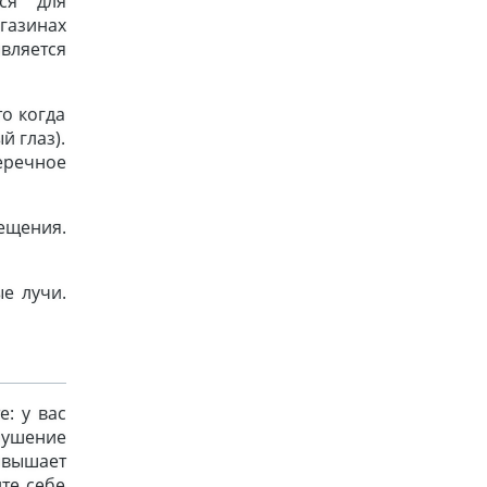
тся для
газинах
вляется
о когда
й глаз).
еречное
ещения.
е лучи.
: у вас
рушение
овышает
те себе