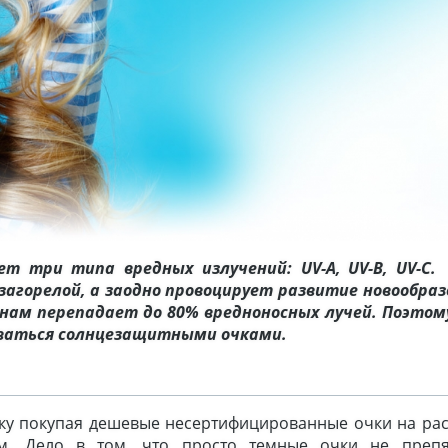
т три типа вредных излучений: UV-A, UV-B, UV-C
 загорелой, а заодно провоцирует развитие новообраз
нам перепадает до 80% вредноносных лучей. Поэтом
оваться солнцезащитными очками.
льку покупая дешевые несертифицированные очки на ра
. Дело в том, что просто темные очки не препя