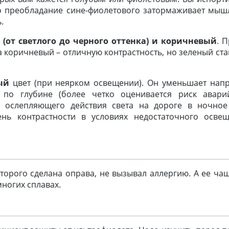
го преобладание сине-фиолетового затормаживает мыш
.
 (от светлого до черного оттенка) и коричневый
. 
а коричневый – отличную контрастность, но зеленый ст
ый
цвет (при неярком освещении). Он уменьшает нап
 по глубине (более четко оценивается риск аварий
ослепляющего действия света на дороге в ночное
нь контрастности в условиях недостаточного осве
оторого сделана оправа, не вызывал аллергию. А ее ча
многих сплавах.