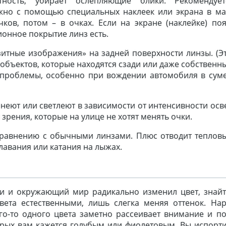
ность, убирает ослепляющие блики. Рекомендуе
но с помощью специальных наклеек или экрана в ма
ков, потом – в очках. Если на экране (наклейке) поя
онное покрытие линз есть.
итные изображения» на задней поверхности линзы. (Эт
объектов, которые находятся сзади или даже собственны
 проблемы, особенно при вождении автомобиля в сум
неют или светлеют в зависимости от интенсивности осв
рения, которые на улице не хотят менять очки.
сравнению с обычными линзами. Плюс отводит тепловы
лавания или катания на лыжах.
и и окружающий мир радикально изменил цвет, знайте
ета естественными, лишь слегка меняя оттенок. На
го-то одного цвета заметно рассеивает внимание и п
орых вам кажется голубым или фиолетовым. Вы испорти