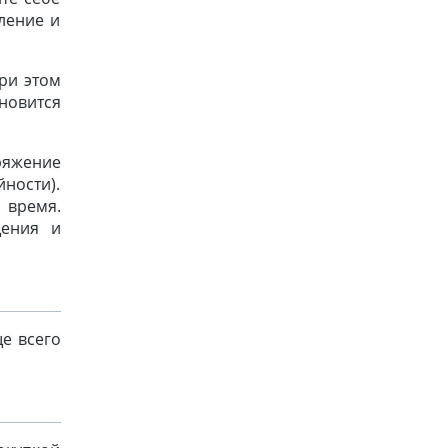
ление и
При этом
ановится
ряжение
ности).
 время.
щения и
ще всего