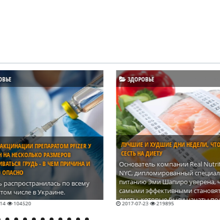
ОВЬЕ
ЗДОРОВЬЕ
 И ХУДШИЕ ДНИ НЕДЕЛИ, ЧТОБЫ
ПИЩЕВЫЕ ПРОДУКТЫ, КОТОРЫЕ
А ДИЕТУ
ПОДДЕЛЫВАЮТ ЧАЩЕ ВСЕГО
ель компании Real Nutrition
Печально, но факт: около 10%
ипломированный специалист по
продуктов, которые мы употреб
ю Эми Шапиро уверена, что
являются подделкой. Почему и 
 эффективными становятся
И какие это продукты? Узнаете в
 которые были начаты под
статье.
-23
219895
2017-07-09
220545
ем сильных психологических
в, а не лишнего веса. Поэтому