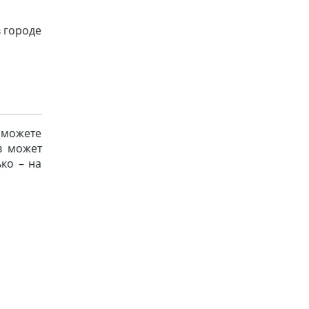
в городе
сможете
в может
ько – на