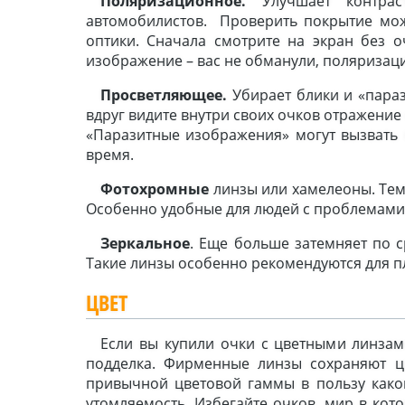
Поляризационное.
Улучшает контраст
автомобилистов. Проверить покрытие мож
оптики. Сначала смотрите на экран без оч
изображение – вас не обманули, поляризаци
Просветляющее.
Убирает блики и «параз
вдруг видите внутри своих очков отражение 
«Паразитные изображения» могут вызвать
время.
Фотохромные
линзы или хамелеоны. Тем
Особенно удобные для людей с проблемами з
Зеркальное
. Еще больше затемняет по 
Такие линзы особенно рекомендуются для п
ЦВЕТ
Если вы купили очки с цветными линзам
подделка. Фирменные линзы сохраняют цв
привычной цветовой гаммы в пользу како
утомляемость. Избегайте очков, мир в кот