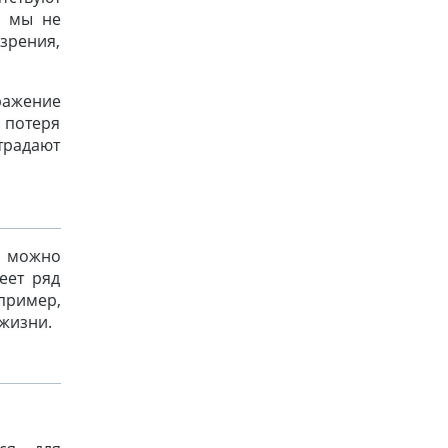
, мы не
зрения,
ажение
я потеря
традают
р можно
еет ряд
пример,
 жизни.