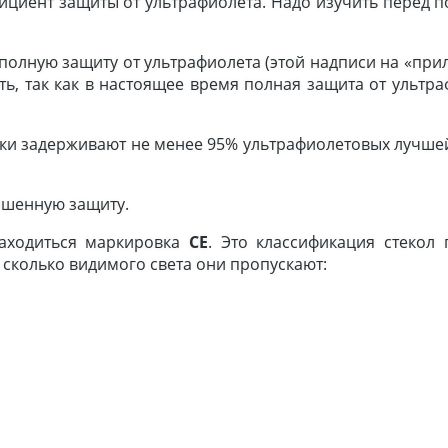
ициент защиты от ультрафиолета. Надо изучить перед п
полную защиту от ультрафиолета (этой надписи на «при
ть, так как в настоящее время полная защита от ультр
ки задерживают не менее 95% ультрафиолетовых лучшей
ышенную защиту.
аходиться маркировка
СЕ
. Это классификация стекол 
о, сколько видимого света они пропускают: