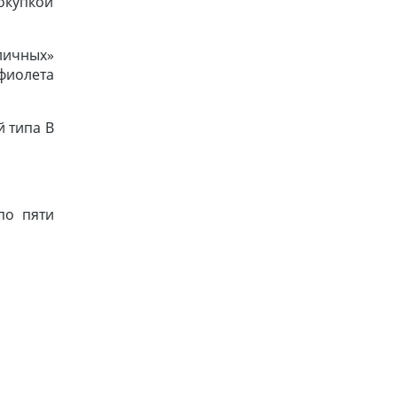
окупкой
личных»
афиолета
 типа В
по пяти