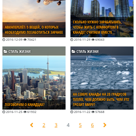
СКОЛЬКО НУЖНО ЗАРАБАТЫВАТЬ,
АВИАПЕРЕЛЁТ: 5 ВЕЩЕЙ, О КОТОРЫХ
ЧТОБЫ ЖИТЬ С КОМФОРТОМ В
НЕОБХОДИМО ПОЗАБОТИТЬСЯ ЗАРАНЕЕ
КАНАДЕ? СЧИТАЕМ ВМЕСТЕ
2016-12-09
70421
2016-11-29
69043
СТИЛЬ ЖИЗНИ
СТИЛЬ ЖИЗНИ
НА СЕВЕРЕ КАНАДЫ НА 20 ГРАДУСОВ
ТЕПЛЕЕ, ЧЕМ ДОЛЖНО БЫТЬ. ЧЕМ ЭТО
ПОГОВОРИМ О КАНАДЦАХ?
ГРОЗИТ МИРУ?
2016-11-25
61932
2016-11-22
57668
2
3
4
5
6