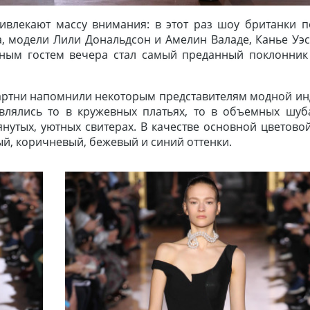
ривлекают массу внимания: в этот раз шоу британки п
а, модели Лили Дональдсон и Амелин Валаде, Канье Уэс
авным гостем вечера стал самый преданный поклонник
артни напомнили некоторым представителям модной ин
влялись то в кружевных платьях, то в объемных шуба
тянутых, уютных свитерах. В качестве основной цветов
й, коричневый, бежевый и синий оттенки.