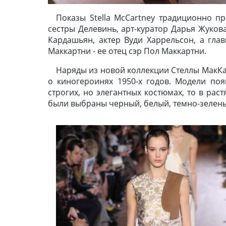
Показы Stella McCartney традиционно п
сестры Делевинь, арт-куратор Дарья Жуков
Кардашьян, актер Вуди Харрельсон, а гл
Маккартни - ее отец сэр Пол Маккартни.
Наряды из новой коллекции Стеллы МакК
о киногероинях 1950-х годов. Модели поя
строгих, но элегантных костюмах, то в рас
были выбраны черный, белый, темно-зелены