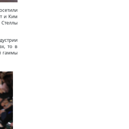
осетили
т и Ким
 Стеллы
дустрии
х, то в
ой гаммы