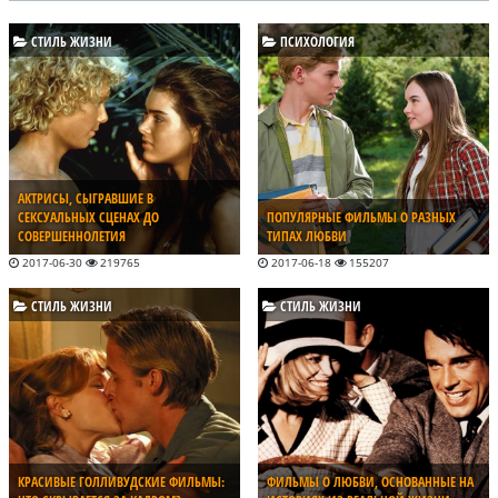
СТИЛЬ ЖИЗНИ
ПСИХОЛОГИЯ
АКТРИСЫ, СЫГРАВШИЕ В
СЕКСУАЛЬНЫХ СЦЕНАХ ДО
ПОПУЛЯРНЫЕ ФИЛЬМЫ О РАЗНЫХ
СОВЕРШЕННОЛЕТИЯ
ТИПАХ ЛЮБВИ
2017-06-30
219765
2017-06-18
155207
СТИЛЬ ЖИЗНИ
СТИЛЬ ЖИЗНИ
КРАСИВЫЕ ГОЛЛИВУДСКИЕ ФИЛЬМЫ:
ФИЛЬМЫ О ЛЮБВИ, ОСНОВАННЫЕ НА