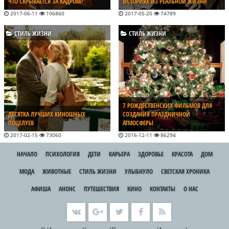
ЧТО СКРЫВАЕТСЯ ЗА КАДРОМ?
ИСТОРИЯХ ИЗ РЕАЛЬНОЙ ЖИЗНИ
2017-06-11
106860
2017-05-20
74789
СТИЛЬ ЖИЗНИ
СТИЛЬ ЖИЗНИ
7 РОЖДЕСТВЕНСКИХ ФИЛЬМОВ ДЛЯ
ДЕСЯТКА ЛУЧШИХ КИНОШНЫХ
СОЗДАНИЯ ПРАЗДНИЧНОЙ
ПОЦЕЛУЕВ
АТМОСФЕРЫ
2017-02-15
73060
2016-12-11
86294
НАЧАЛО
ПСИХОЛОГИЯ
ДЕТИ
КАРЬЕРА
ЗДОРОВЬЕ
КРАСОТА
ДОМ
МОДА
ЖИВОТНЫЕ
СТИЛЬ ЖИЗНИ
УЛЫБНУЛО
СВЕТСКАЯ ХРОНИКА
АФИША
АНОНС
ПУТЕШЕСТВИЯ
КИНО
КОНТАКТЫ
О НАС