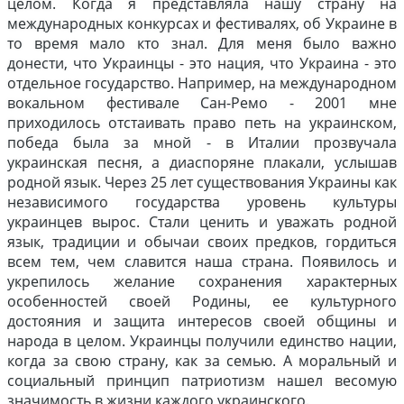
целом. Когда я представляла нашу страну на
международных конкурсах и фестивалях, об Украине в
то время мало кто знал. Для меня было важно
донести, что Украинцы - это нация, что Украина - это
отдельное государство. Например, на международном
вокальном фестивале Сан-Ремо - 2001 мне
приходилось отстаивать право петь на украинском,
победа была за мной - в Италии прозвучала
украинская песня, а диаспоряне плакали, услышав
родной язык. Через 25 лет существования Украины как
независимого государства уровень культуры
украинцев вырос. Стали ценить и уважать родной
язык, традиции и обычаи своих предков, гордиться
всем тем, чем славится наша страна. Появилось и
укрепилось желание сохранения характерных
особенностей своей Родины, ее культурного
достояния и защита интересов своей общины и
народа в целом. Украинцы получили единство нации,
когда за свою страну, как за семью. А моральный и
социальный принцип патриотизм нашел весомую
значимость в жизни каждого украинского.