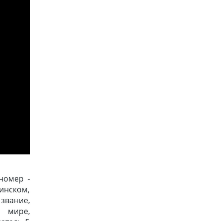
номер -
инском,
звание,
 мире,