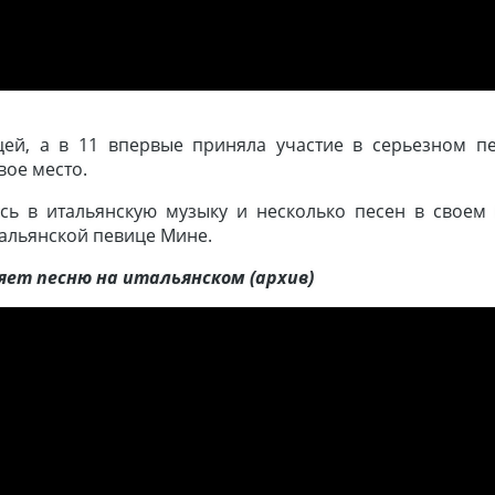
ицей, а в 11 впервые приняла участие в серьезном п
вое место.
сь в итальянскую музыку и несколько песен в своем
тальянской певице Мине.
яет песню на итальянском (архив)