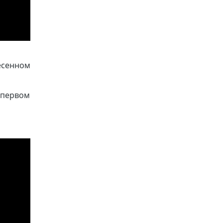
есенном
 первом