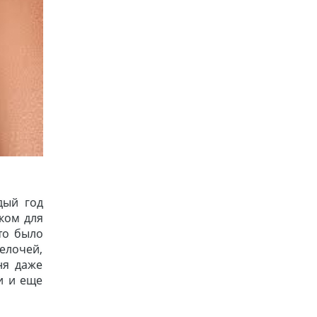
дый год
ком для
то было
елочей,
ня даже
и и еще