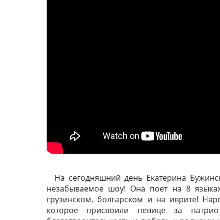
На сегодняшний день Екатерина Бужинск
незабываемое шоу! Она поет на 8 языках:
грузинском, болгарском и на иврите! Нар
которое присвоили певице за патрио