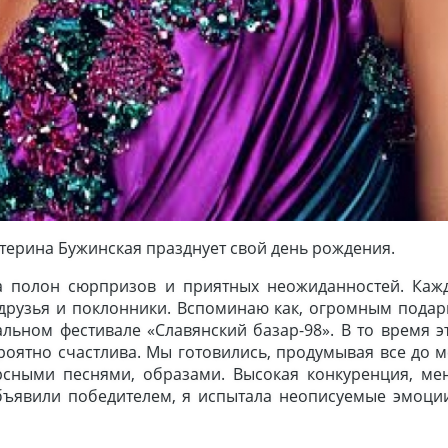
атерина Бужинская празднует свой день рождения.
да полон сюрпризов и приятных неожиданностей. Каж
 друзья и поклонники. Вспоминаю как, огромным подар
льном фестивале «Славянский базар-98». В то время э
оятно счастлива. Мы готовились, продумывая все до м
рсными песнями, образами. Высокая конкуренция, ме
 объявили победителем, я испытала неописуемые эмоци