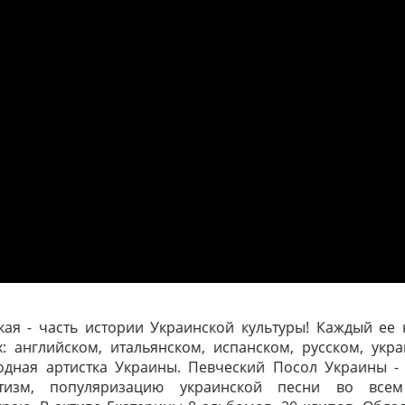
ая - часть истории Украинской культуры! Каждый ее 
 английском, итальянском, испанском, русском, укра
одная артистка Украины. Певческий Посол Украины - 
тизм, популяризацию украинской песни во всем