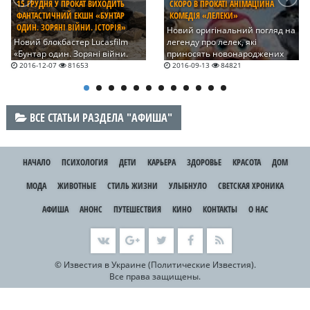
15 ГРУДНЯ У ПРОКАТ ВИХОДИТЬ
СКОРО В ПРОКАТІ АНІМАЦІЙНА
ФАНТАСТИЧНИЙ ЕКШН «БУНТАР
КОМЕДІЯ «ЛЕЛЕКИ»
ОДИН. ЗОРЯНІ ВІЙНИ. ІСТОРІЯ»
Новий оригінальний погляд на
Новий блокбастер Lucasfilm
легенду про лелек, які
«Бунтар один. Зоряні війни.
приносять новонароджених
Історія» стане першим
дітей, можна переглянути в
2016-12-07
81653
2016-09-13
84821
фільмом франшизи Зоряних
мультфільмі «Лелеки».
війн, у якому події
відбуваються в улюбленій та
добре знайомій фанатам
ВСЕ СТАТЬИ РАЗДЕЛА "АФИША"
галактиці, але з новими
героями.
НАЧАЛО
ПСИХОЛОГИЯ
ДЕТИ
КАРЬЕРА
ЗДОРОВЬЕ
КРАСОТА
ДОМ
МОДА
ЖИВОТНЫЕ
СТИЛЬ ЖИЗНИ
УЛЫБНУЛО
СВЕТСКАЯ ХРОНИКА
АФИША
АНОНС
ПУТЕШЕСТВИЯ
КИНО
КОНТАКТЫ
О НАС
©
Известия в Украине (Политические Известия).
Все права защищены.