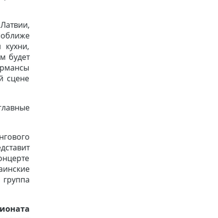
Латвии,
оближе
 кухни,
м будет
ормансы
й сцене
главные
нгового
дставит
онцерте
раинские
 группа
ионата