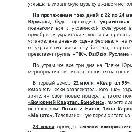
услышать украинскую музыку в живом испол
На протяжении трех дней с
22 по 24 и
Юрмалы
, будет проходить
украинская
познакомиться с украинской культурой: 
приобрести украинские сувениры, принять 
установлена дневная сцена фестиваля, на
от украинских звезд шоу-бизнеса, спортсм
представят группы
«Т
ІК»,
DziDzio,
Руслана
По утрам же все три дня на Пляже Юр
мероприятия фестиваля состоятся на сцене 
В первый вечер,
22 июля
, «Квартал 95»
юмористически-развлекательного шоу Ук
зрителям свои новые номера, а также пок
«Вечерний Квартал. Бенефис»,
вместе с а
исполнители:
Потап и Настя
,
Тина Каро
«Мачете».
Телевизионную версию этого кон
23 июля
пройдет
съемка юмористиче