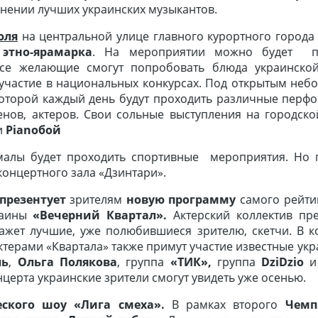
нении лучших украинских музыкантов.
юля
на центральной улице главного курортного города 
 этно-ярамарка
. На мероприятии можно будет п
все желающие смогут попробовать блюда украинской
участие в национальных конкурсах. Под открытым небо
 которой каждый день будут проходить различные перф
енов, актеров. Свои сольные выступления на городско
и
Pianoбой
малы будет проходить спортивные мероприятия. Но 
концертного зала «Дзинтари».
презентует
зрителям
новую программу
самого рейти
раины
«Вечерний Квартал».
Актерский коллектив пре
ажет лучшие, уже полюбившиеся зрителю, скетчи. В к
ктерами «Квартала» также примут участие известные ук
ль
,
Ольга Полякова
, группа
«ТИК»
,
группа
DziDzio
и
церта украинские зрители смогут увидеть уже осенью.
ского шоу «Лига смеха».
В рамках второго
Чемп