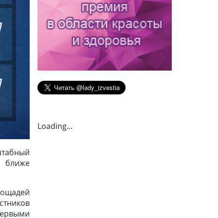
Loading...
штабный
т ближе
лощадей
стников
первыми