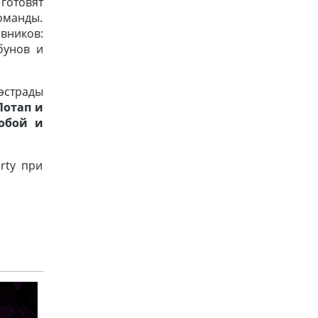
готовят
оманды.
вников:
бунов и
эстрады
Потап и
noбой и
rty при
АФИША
АФИША