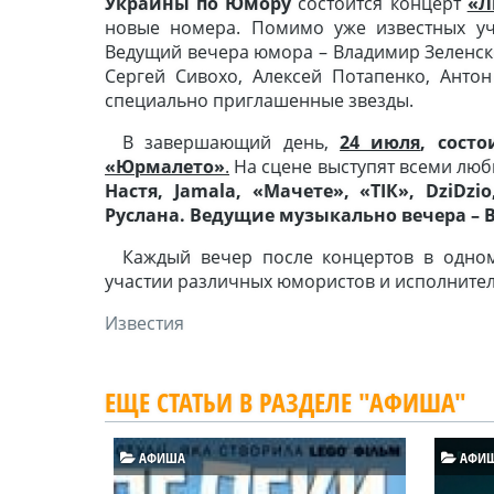
Украины по Юмору
состоится концерт
«Л
новые номера. Помимо уже известных уч
Ведущий вечера юмора – Владимир Зеленски
Сергей Сивохо, Алексей Потапенко, Анто
специально приглашенные звезды.
В завершающий день,
24 июля
, сост
«Юрмалето»
.
На сцене выступят всеми люб
Настя, Jamala, «Мачете», «ТІК», DziDz
Руслана. Ведущие музыкально вечера – 
Каждый вечер после концертов в одном
участии различных юмористов и исполнител
Известия
ЕЩЕ СТАТЬИ В РАЗДЕЛЕ "АФИША"
АФИША
АФИ