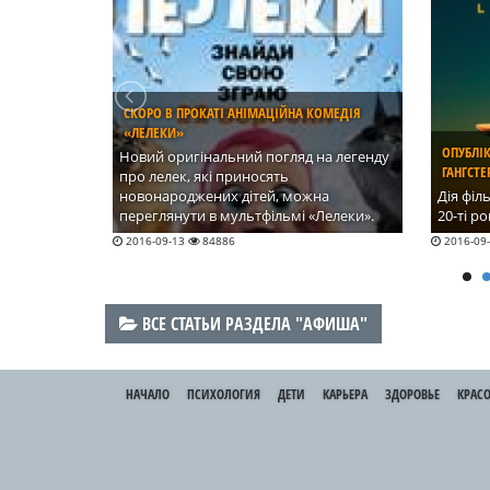
СКОРО В ПРОКАТІ АНІМАЦІЙНА КОМЕДІЯ
ОДИН.
«ЛЕЛЕКИ»
ОПУБЛІ
Новий оригінальний погляд на легенду
ГАНГСТЕ
 «Бунтар
про лелек, які приносять
стане
новонароджених дітей, можна
Дія філ
 Зоряних
переглянути в мультфільмі «Лелеки».
20-ті р
ься в
2016-09-13
84886
2016-09
й фанатам
ями.
ВСЕ СТАТЬИ РАЗДЕЛА "АФИША"
НАЧАЛО
ПСИХОЛОГИЯ
ДЕТИ
КАРЬЕРА
ЗДОРОВЬЕ
КРАСО