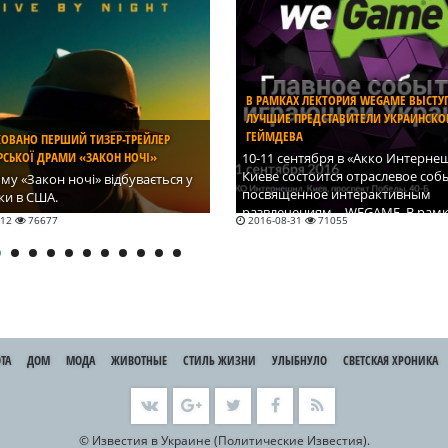
В РАМКАХ ЛЕКТОРИЯ WEGAME ВЫСТУ
ЛУЧШИЕ ПРЕДСТАВИТЕЛИ УКРАИНСКО
ГЕЙМДЕВА
КОВАНО ПЕРШИЙ ТИЗЕР-ТРЕЙЛЕР
РСЬКОЇ ДРАМИ «ЗАКОН НОЧІ»
10-11 сентября в «Акко Интерне
Киеве состоится отраслевое соб
ьму «Закон ночі» відбувається у
посвященное интерактивным
оки в США.
развлечениям – WEGAME. В рам
-12
76677
2016-08-31
71055
мероприятия состоится профил
лекторий, на котором выступят 
самых известных представителе
девелопмента в Украине.
ТА
ДОМ
МОДА
ЖИВОТНЫЕ
СТИЛЬ ЖИЗНИ
УЛЫБНУЛО
СВЕТСКАЯ ХРОНИКА
©
Известия в Украине (Политические Известия).