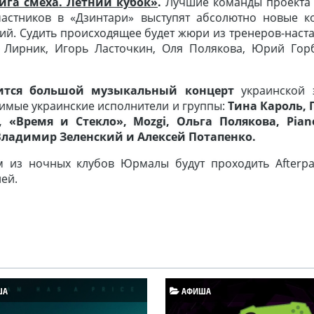
ига смеха. Летний кубок»
.
Лучшие команды проекта 
астников в «Дзинтари» выступят абсолютно новые к
й. Судить происходящее будет жюри из тренеров-наста
н Лирник, Игорь Ласточкин, Оля Полякова, Юрий Гор
оится большой музыкальный концерт
украинской 
имые украинские исполнители и группы:
Тина Кароль, 
io, «Время и Стекло», Mozgi,
Ольга Полякова,
Pia
Владимир Зеленский и Алексей Потапенко.
 из ночных клубов Юрмалы будут проходить Afterpa
ей.
ША
АФИША