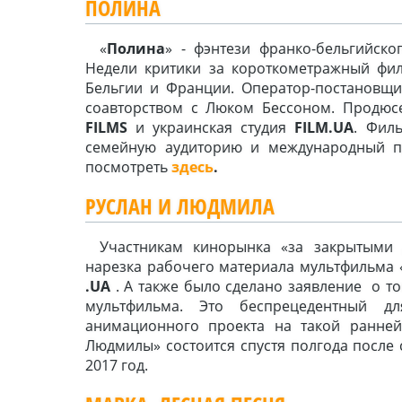
ПОЛИНА
«
Полина
» - фэнтези франко-бельгийск
Недели критики за короткометражный филь
Бельгии и Франции. Оператор-постановщ
соавторством с Люком Бессоном. Продюс
FILMS
и украинская студия
FILM.UA
. Фил
семейную аудиторию и международный п
посмотреть
здесь
.
РУСЛАН И ЛЮДМИЛА
Участникам кинорынка «за закрытыми 
нарезка рабочего материала мультфильма 
.
UA
. А также было сделано заявление о т
мультфильма. Это беспрецедентный д
анимационного проекта на такой ранней
Людмилы» состоится спустя полгода после 
2017 год.