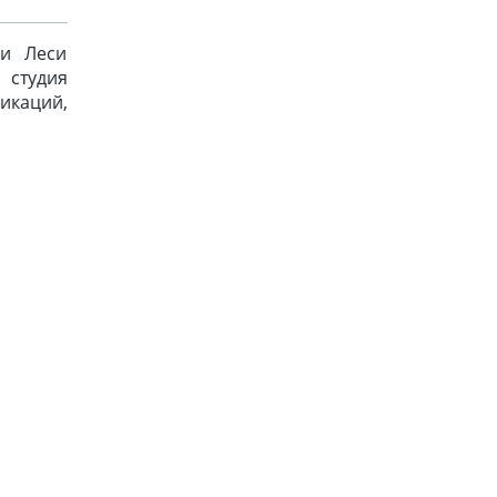
ии Леси
 студия
икаций,