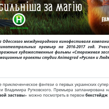
ка Одесского международного кинофестиваля компан
инотеатральных премьер на 2016-2017 год. Уча
тражные художественные фильмы «Сторожевая зас
имационные проекты студии
Animagrad
«Руслан и Люд
е приключенческое фэнтези о первых украинских супер 
и Владимира Рутковского. Премьера запланирована н
вой заставы
» можно посмотреть в первом
бекстейдж