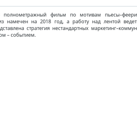
й полнометражный фильм по мотивам пьесы–феер
из намечен на 2018 год, а работу над лентой ведет
ставлена стратегия нестандартных маркетинг–коммун
мом – событием.