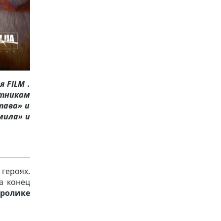
ия
FILM
.
стникам
тава» и
мила» и
героях.
а конец
 ролике