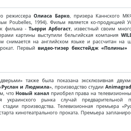
ого режиссера
Олиаса Барко
, призера Каннского МК
м Poubelles, 1994). Фильм является ко-продукцией У
ик фильма -
Тьерри Арбогаст
, известный своим мног
ерами картины выступили бельгийская компания
WIL
ьм снимается на английском языке и рассчитан на 
рокат. Первый
видео-тизер бекстейдж «Полины
дверьми» также была показана эксклюзивная двухм
«
Руслан и Людмила
», производство студии
Animagra
ом, что
Новый канал
приобрел права на телевизионны
ля украинского рынка случай предварительной п
 стадии производства. Телевизионная премьера «Ру
старта кинотеатрального проката. Премьера запланиро