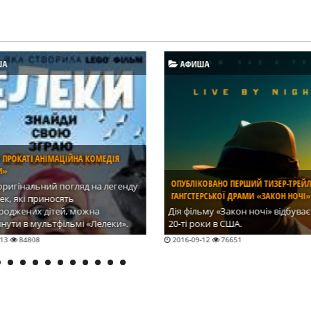
ША
АФИША
В РАМКАХ ЛЕКТОРИЯ WEGAME ВЫСТУ
ЛУЧШИЕ ПРЕДСТАВИТЕЛИ УКРАИНСКО
ГЕЙМДЕВА
КОВАНО ПЕРШИЙ ТИЗЕР-ТРЕЙЛЕР
РСЬКОЇ ДРАМИ «ЗАКОН НОЧІ»
10-11 сентября в «Акко Интерне
Киеве состоится отраслевое соб
ьму «Закон ночі» відбувається у
посвященное интерактивным
оки в США.
развлечениям – WEGAME. В рам
-12
76651
2016-08-31
71003
мероприятия состоится профил
лекторий, на котором выступят 
самых известных представителе
девелопмента в Украине.