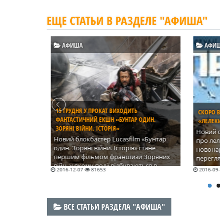
ЕЩЕ СТАТЬИ В РАЗДЕЛЕ "АФИША"
АФИША
АФИ
СКОРО В ПРОКАТІ АНІМАЦІЙНА КОМЕДІЯ
ОДИН.
«ЛЕЛЕКИ»
ОПУБЛІ
Новий оригінальний погляд на легенду
ГАНГСТЕ
 «Бунтар
про лелек, які приносять
стане
новонароджених дітей, можна
Дія філ
 Зоряних
переглянути в мультфільмі «Лелеки».
20-ті р
ься в
2016-09-13
84808
2016-09
й фанатам
ями.
ВСЕ СТАТЬИ РАЗДЕЛА "АФИША"