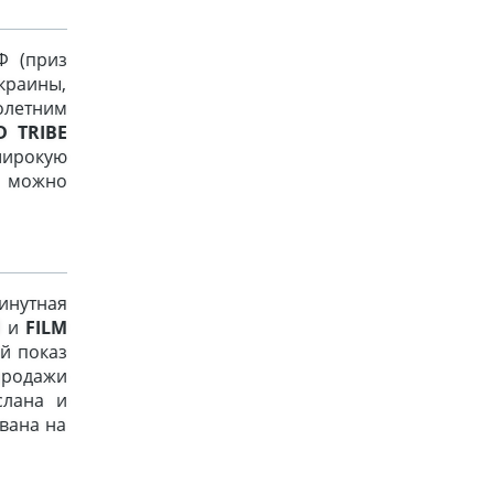
Ф (приз
краины,
олетним
D TRIBE
широкую
»
можно
инутная
d
и
FILM
й показ
родажи
слана и
вана на