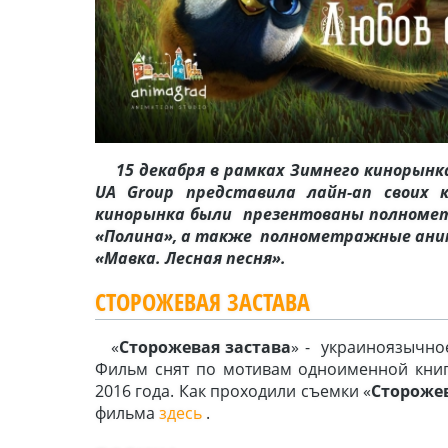
15 декабря в рамках Зимнего кинорын
UA
Group
представила лайн-ап своих к
кинорынка были презентованы полноме
«Полина», а также полнометражные ан
«Мавка. Лесная песня».
СТОРОЖЕВАЯ ЗАСТАВА
«
Сторожевая застава
» - украиноязычно
Фильм снят по мотивам одноименной книг
2016 года. Как проходили съемки «
Стороже
фильма
здесь
.