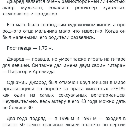
Джаред является очень разносторонней личностью:
актёр, музыкант, вокалист, режиссёр, художник,
композитор и продюсер.
Его мать была свободным художником-хиппи, а про
родного отца мальчика мало что известно. Когда он
был маленьким, его родители развелись.
Рост певца — 1,75 м.
Джаред — правша, но умеет также играть на гитаре
для левшей. Он также дал имена двум своим гитарам
— Пифагор и Артемида.
Однажды Джаред был отмечен крупнейшей в мире
организацией по борьбе за права животных «PETA»
как один из самых сексуальных вегетарианцев.
Неудивительно, ведь актёру в его 43 года можно дать
не больше 30.
Два года подряд — в 1996-м и 1997-м — входил в
список 50 самых красивых людей планеты по версии