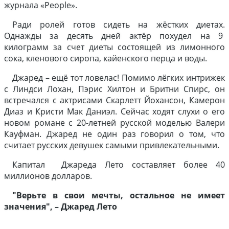
журнала «People».
Ради ролей готов сидеть на жёстких диетах.
Однажды за десять дней актёр похудел на 9
килограмм за счет диеты состоящей из лимонного
сока, кленового сиропа, кайенского перца и воды.
Джаред – ещё тот ловелас! Помимо лёгких интрижек
с Линдси Лохан, Пэрис Хилтон и Бритни Спирс, он
встречался с актрисами Скарлетт Йохансон, Камерон
Диаз и Кристи Мак Даниэл. Сейчас ходят слухи о его
новом романе с 20-летней русской моделью Валери
Кауфман. Джаред не один раз говорил о том, что
считает русских девушек самыми привлекательными.
Капитал Джареда Лето составляет более 40
миллионов долларов.
"Верьте в свои мечты, остальное не имеет
значения", – Джаред Лето