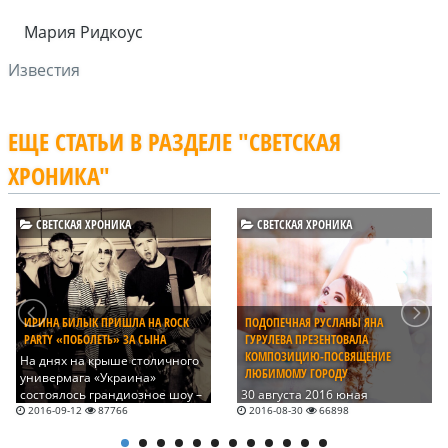
Мария Ридкоус
Известия
ЕЩЕ СТАТЬИ В РАЗДЕЛЕ "СВЕТСКАЯ
ХРОНИКА"
СВЕТСКАЯ ХРОНИКА
СВЕТСКАЯ ХРОНИКА
ИРИНА БИЛЫК ПРИШЛА НА ROCK
ПОДОПЕЧНАЯ РУСЛАНЫ ЯНА
PARTY «ПОБОЛЕТЬ» ЗА СЫНА
ГУРУЛЕВА ПРЕЗЕНТОВАЛА
КОМПОЗИЦИЮ-ПОСВЯЩЕНИЕ
На днях на крыше столичного
ЛЮБИМОМУ ГОРОДУ
универмага «Украина»
состоялось грандиозное шоу –
30 августа 2016 юная
Rock Party с участием молодых
украинская исполнительница
2016-09-12
87766
2016-08-30
66898
музыкантов, среди которых
Яна Гурулева представила
были дети уже именитых
свою новую композицию под