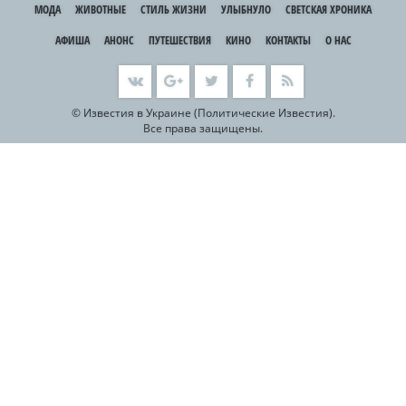
МОДА
ЖИВОТНЫЕ
СТИЛЬ ЖИЗНИ
УЛЫБНУЛО
СВЕТСКАЯ ХРОНИКА
АФИША
АНОНС
ПУТЕШЕСТВИЯ
КИНО
КОНТАКТЫ
О НАС
©
Известия в Украине (Политические Известия).
Все права защищены.