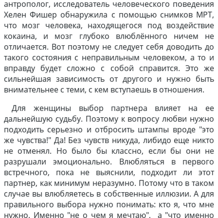
антрополог, исследователь человеческого поведения
Хелен Фишер обнаружила с помощью снимков МРТ,
что мозг человека, находящегося под воздействие
кокаина, и мозг глубоко влюблённого ничем не
отличается. Вот поэтому не следует себя доводить до
такого состояния с неправильным человеком, а то и
вправду будет сложно с собой справится. Это же
сильнейшая зависимость от другого и нужно быть
внимательнее с теми, с кем вступаешь в отношения.
Для женщины выбор партнера влияет на ее
дальнейшую судьбу. Поэтому к вопросу любви нужно
подходить серьезно и отбросить штампы вроде "это
же чувства!" Да! Без чувств никуда, либидо еще никто
не отменял. Но было бы классно, если бы они не
разрушали эмоционально. Влюбляться в первого
встречного, пока не выяснили, подходит ли этот
партнер, как минимум неразумно. Потому что в таком
случае вы влюбляетесь в собственные иллюзии. А для
правильного выбора нужно понимать: кто я, что мне
нужно. Именно "не о чем я мечтаю", а "что именно