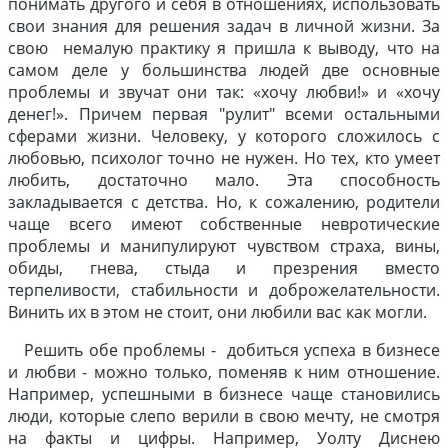
понимать другого и себя в отношениях, использовать
свои знания для решения задач в личной жизни. За
свою немалую практику я пришла к выводу, что на
самом деле у большинства людей две основные
проблемы и звучат они так: «хочу любви!» и «хочу
денег!». Причем первая "рулит" всеми остальными
сферами жизни. Человеку, у которого сложилось с
любовью, психолог точно не нужен. Но тех, кто умеет
любить, достаточно мало. Эта способность
закладывается с детства. Но, к сожалению, родители
чаще всего имеют собственные невротические
проблемы и манипулируют чувством страха, вины,
обиды, гнева, стыда и презрения вместо
терпеливости, стабильности и доброжелательности.
Винить их в этом не стоит, они любили вас как могли.
Решить обе проблемы - добиться успеха в бизнесе
и любви - можно только, поменяв к ним отношение.
Например, успешными в бизнесе чаще становились
люди, которые слепо верили в свою мечту, не смотря
на факты и цифры. Например, Уолту Диснею